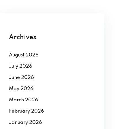
Archives
August 2026
July 2026
June 2026
May 2026
March 2026
February 2026
January 2026