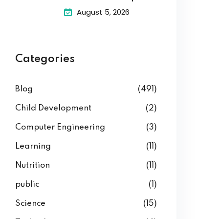
Gaming für den
August 5, 2026
Categories
Blog
(491)
Child Development
(2)
Computer Engineering
(3)
Learning
(11)
Nutrition
(11)
public
(1)
Science
(15)