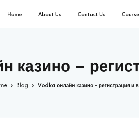
Home
About Us
Contact Us
Course
Sign in
Sign up
н казино – регист
Sign in
me
Blog
Vodka онлайн казино - регистрация и 
Don’t have an account?
Sign up