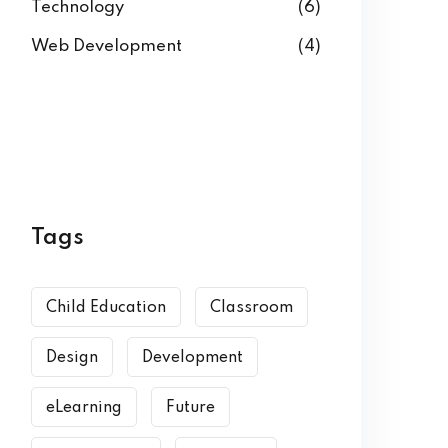
Technology
(6)
Web Development
(4)
Tags
Child Education
Classroom
Design
Development
eLearning
Future