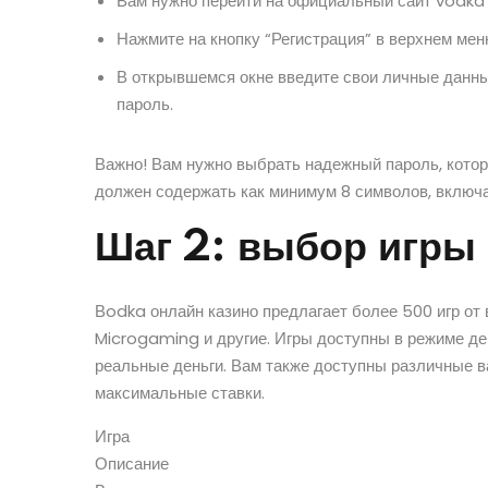
Вам нужно перейти на официальный сайт vodka 
Нажмите на кнопку “Регистрация” в верхнем мен
В открывшемся окне введите свои личные данные
пароль.
Важно! Вам нужно выбрать надежный пароль, котор
должен содержать как минимум 8 символов, включ
Шаг 2: выбор игры
Вodka онлайн казино предлагает более 500 игр от
Microgaming и другие. Игры доступны в режиме дем
реальные деньги. Вам также доступны различные в
максимальные ставки.
Игра
Описание