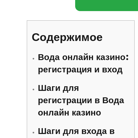
Содержимое
Вода онлайн казино:
регистрация и вход
Шаги для
регистрации в Вода
онлайн казино
Шаги для входа в