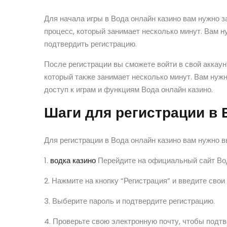
Для начала игры в Вода онлайн казино вам нужно за
процесс, который занимает несколько минут. Вам н
подтвердить регистрацию.
После регистрации вы сможете войти в свой аккаунт
который также занимает несколько минут. Вам нужн
доступ к играм и функциям Вода онлайн казино.
Шаги для регистрации в 
Для регистрации в Вода онлайн казино вам нужно 
1.
водка казино
Перейдите на официальный сайт Вод
2. Нажмите на кнопку “Регистрация” и введите сво
3. Выберите пароль и подтвердите регистрацию.
4. Проверьте свою электронную почту, чтобы подтв