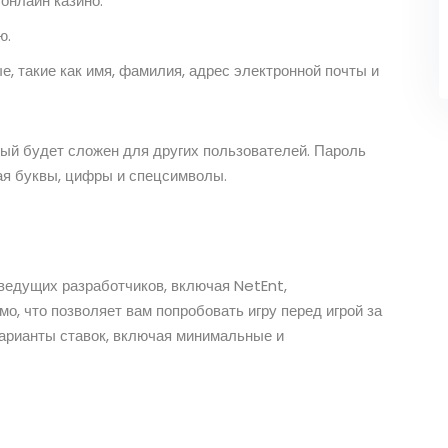
онлайн казино.
ю.
, такие как имя, фамилия, адрес электронной почты и
ый будет сложен для других пользователей. Пароль
ая буквы, цифры и спецсимволы.
 ведущих разработчиков, включая NetEnt,
о, что позволяет вам попробовать игру перед игрой за
арианты ставок, включая минимальные и