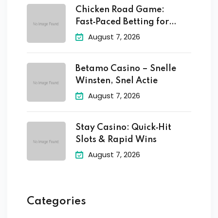
Chicken Road Game:
Fast‑Paced Betting for
Quick
August 7, 2026
Betamo Casino – Snelle
Winsten, Snel Actie
August 7, 2026
Stay Casino: Quick‑Hit
Slots & Rapid Wins
August 7, 2026
Categories