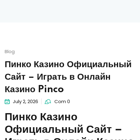
Blog
Пинко Казино Официальный
Сайт – Играть в Онлайн
Казино Pinco
July 2, 2026
Com 0
Пинко Казино
Официальный Сайт –