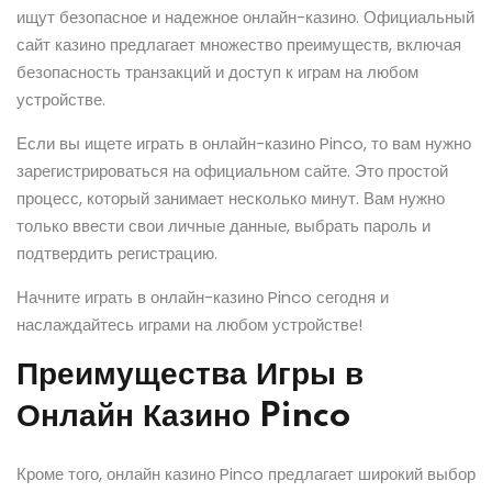
ищут безопасное и надежное онлайн-казино. Официальный
сайт казино предлагает множество преимуществ, включая
безопасность транзакций и доступ к играм на любом
устройстве.
Если вы ищете играть в онлайн-казино Pinco, то вам нужно
зарегистрироваться на официальном сайте. Это простой
процесс, который занимает несколько минут. Вам нужно
только ввести свои личные данные, выбрать пароль и
подтвердить регистрацию.
Начните играть в онлайн-казино Pinco сегодня и
наслаждайтесь играми на любом устройстве!
Преимущества Игры в
Онлайн Казино Pinco
Кроме того, онлайн казино Pinco предлагает широкий выбор