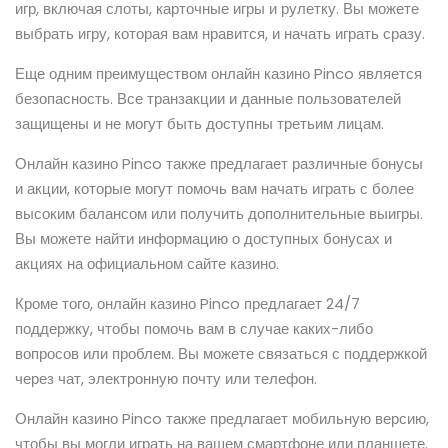
игр, включая слоты, карточные игры и рулетку. Вы можете
выбрать игру, которая вам нравится, и начать играть сразу.
Еще одним преимуществом онлайн казино Pinco является
безопасность. Все транзакции и данные пользователей
защищены и не могут быть доступны третьим лицам.
Онлайн казино Pinco также предлагает различные бонусы
и акции, которые могут помочь вам начать играть с более
высоким балансом или получить дополнительные выигры.
Вы можете найти информацию о доступных бонусах и
акциях на официальном сайте казино.
Кроме того, онлайн казино Pinco предлагает 24/7
поддержку, чтобы помочь вам в случае каких-либо
вопросов или проблем. Вы можете связаться с поддержкой
через чат, электронную почту или телефон.
Онлайн казино Pinco также предлагает мобильную версию,
чтобы вы могли играть на вашем смартфоне или планшете.