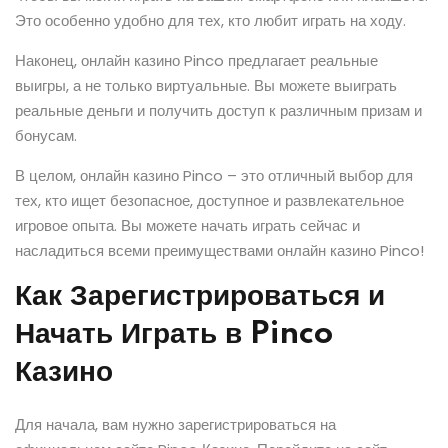
Это особенно удобно для тех, кто любит играть на ходу.
Наконец, онлайн казино Pinco предлагает реальные
выигры, а не только виртуальные. Вы можете выиграть
реальные деньги и получить доступ к различным призам и
бонусам.
В целом, онлайн казино Pinco – это отличный выбор для
тех, кто ищет безопасное, доступное и развлекательное
игровое опыта. Вы можете начать играть сейчас и
насладиться всеми преимуществами онлайн казино Pinco!
Как Зарегистрироваться и
Начать Играть в Pinco
Казино
Для начала, вам нужно зарегистрироваться на