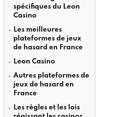
spécifiques du Leon
Casino
Les meilleures
plateformes de jeux
de hasard en France
Leon Casino
Autres plateformes de
jeux de hasard en
France
Les règles et les lois
régissant les casinos