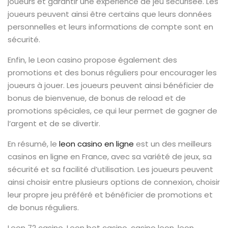
joueurs et garantir une expérience de jeu sécurisée. Les
joueurs peuvent ainsi être certains que leurs données
personnelles et leurs informations de compte sont en
sécurité.
Enfin, le Leon casino propose également des
promotions et des bonus réguliers pour encourager les
joueurs à jouer. Les joueurs peuvent ainsi bénéficier de
bonus de bienvenue, de bonus de reload et de
promotions spéciales, ce qui leur permet de gagner de
l’argent et de se divertir.
En résumé, le
leon casino en ligne
est un des meilleurs
casinos en ligne en France, avec sa variété de jeux, sa
sécurité et sa facilité d’utilisation. Les joueurs peuvent
ainsi choisir entre plusieurs options de connexion, choisir
leur propre jeu préféré et bénéficier de promotions et
de bonus réguliers.
Leon 72 casino, Leon bet casino, casino leon, leon