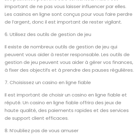
important de ne pas vous laisser influencer par elles.
Les casinos en ligne sont conçus pour vous faire perdre
de l’argent, donc il est important de rester vigilant.
6. Utilisez des outils de gestion de jeu
Il existe de nombreux outils de gestion de jeu qui
peuvent vous aider à rester responsable. Les outils de
gestion de jeu peuvent vous aider à gérer vos finances,
à fixer des objectifs et à prendre des pauses régulières.
7. Choisissez un casino en ligne fiable
Il est important de choisir un casino en ligne fiable et
réputé. Un casino en ligne fiable offrira des jeux de
haute qualité, des paiements rapides et des services
de support client efficaces.
8. N’oubliez pas de vous amuser