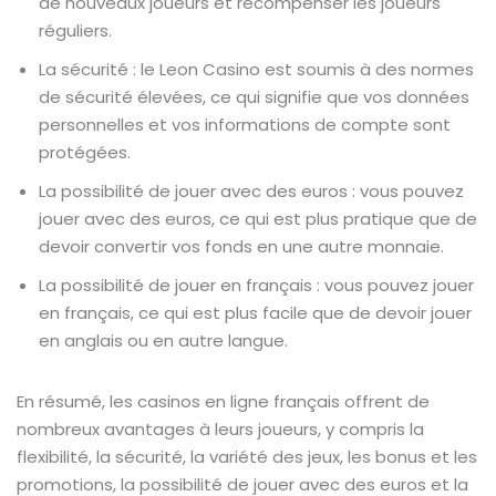
de nouveaux joueurs et récompenser les joueurs
réguliers.
La sécurité : le Leon Casino est soumis à des normes
de sécurité élevées, ce qui signifie que vos données
personnelles et vos informations de compte sont
protégées.
La possibilité de jouer avec des euros : vous pouvez
jouer avec des euros, ce qui est plus pratique que de
devoir convertir vos fonds en une autre monnaie.
La possibilité de jouer en français : vous pouvez jouer
en français, ce qui est plus facile que de devoir jouer
en anglais ou en autre langue.
En résumé, les casinos en ligne français offrent de
nombreux avantages à leurs joueurs, y compris la
flexibilité, la sécurité, la variété des jeux, les bonus et les
promotions, la possibilité de jouer avec des euros et la