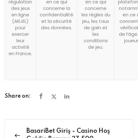
régulation
en ce qui
en ce qui
platefor
des jeux
concerne la
concerne
notamm
en ligne
confidentialité
les règles du
en ce 
(ARJEL)
et la sécurité
jeu, les taux
concern
pour
des données.
de gain et
vérifica
exercer
les
de l’âge
leur
conditions
joueur
activité
de jeu.
en France.
Share on:
BasariBet Giriş - Casino Hoş