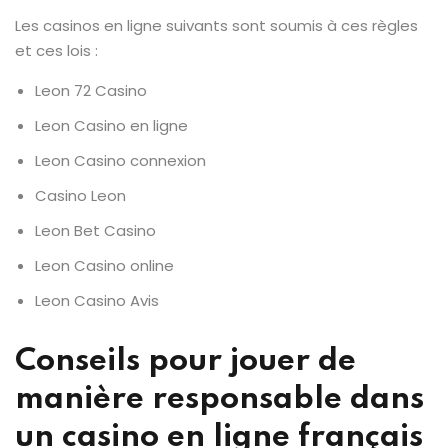
Les casinos en ligne suivants sont soumis à ces règles
et ces lois :
Leon 72 Casino
Leon Casino en ligne
Leon Casino connexion
Casino Leon
Leon Bet Casino
Leon Casino online
Leon Casino Avis
Conseils pour jouer de
manière responsable dans
un casino en ligne français