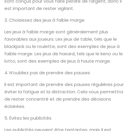
sont conçus pour vous faire perdre de l’argent, donc il
est important de rester vigilant.
3. Choisissez des jeux à faible marge
Les jeux à faible marge sont généralement plus
favorables aux joueurs. Les jeux de table, tels que le
blackjack ou le roulette, sont des exemples de jeux à
faible marge. Les jeux de hasard, tels que le keno ou le
lotto, sont des exemples de jeux à haute marge.
4. N’oubliez pas de prendre des pauses
Il est important de prendre des pauses régulières pour
éviter la fatigue et la distraction. Cela vous permettra
de rester concentré et de prendre des décisions
éclairées.
5. Évitez les publicités
Les publicités peuvent être tentantes, mais il est