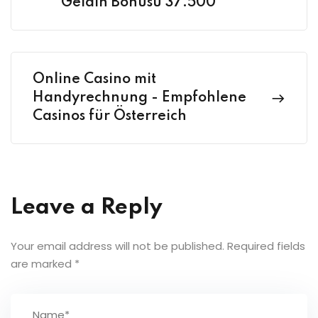
Geldin Bonusu 37.500
Online Casino mit
Handyrechnung - Empfohlene
Casinos für Österreich
Leave a Reply
Your email address will not be published.
Required fields
are marked
*