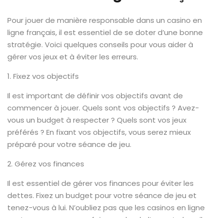
Pour jouer de manière responsable dans un casino en
ligne français, il est essentiel de se doter d’une bonne
stratégie. Voici quelques conseils pour vous aider à
gérer vos jeux et à éviter les erreurs.
1. Fixez vos objectifs
Il est important de définir vos objectifs avant de
commencer à jouer. Quels sont vos objectifs ? Avez-
vous un budget à respecter ? Quels sont vos jeux
préférés ? En fixant vos objectifs, vous serez mieux
préparé pour votre séance de jeu.
2. Gérez vos finances
Il est essentiel de gérer vos finances pour éviter les
dettes. Fixez un budget pour votre séance de jeu et
tenez-vous à lui. N’oubliez pas que les casinos en ligne