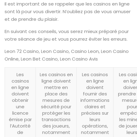
Il est important de se rappeler que les casinos en ligne
sont là pour vous divertir. N’oubliez pas de vous amuser
et de prendre du plaisir.
En suivant ces conseils, vous serez mieux préparé pour
votre séance de jeu et vous pourrez éviter les erreurs.
Leon 72 Casino, Leon Casino, Casino Leon, Leon Casino
Online, Leon Bet Casino, Leon Casino Avis
Les
Les casinos en
Les casinos
Les cas
casinos
ligne doivent
en ligne
en lig
en ligne
mettre en
doivent
doive
doivent
place des
fournir des
prendre
obtenir
mesures de
informations
mesur
une
sécurité pour
claires et
pou
licence
protéger les
précises sur
empêc
émise par
transactions
leurs
les min
l’Autorité
des joueurs,
opérations,
de jouer
de
notamment
notamment
leur