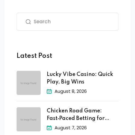
Latest Post
Lucky Vibe Casino: Quick
Play, Big Wins
August 8, 2026
Chicken Road Game:
Fast‑Paced Betting for
Quick
August 7, 2026