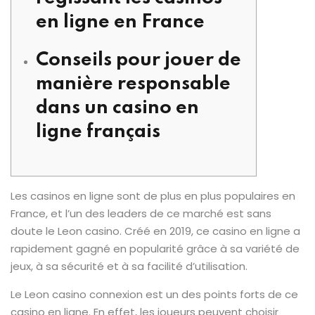
en ligne en France
Conseils pour jouer de
manière responsable
dans un casino en
ligne français
Les casinos en ligne sont de plus en plus populaires en
France, et l’un des leaders de ce marché est sans
doute le Leon casino. Créé en 2019, ce casino en ligne a
rapidement gagné en popularité grâce à sa variété de
jeux, à sa sécurité et à sa facilité d’utilisation.
Le Leon casino connexion est un des points forts de ce
casino en ligne. En effet, les joueurs peuvent choisir