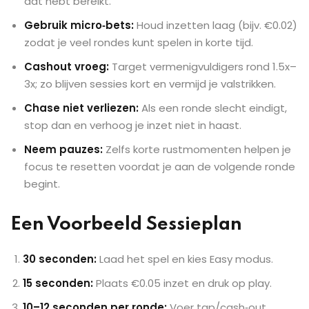
dat hebt bereikt.
Gebruik micro‑bets:
Houd inzetten laag (bijv. €0.02)
zodat je veel rondes kunt spelen in korte tijd.
Cashout vroeg:
Target vermenigvuldigers rond 1.5x–
3x; zo blijven sessies kort en vermijd je valstrikken.
Chase niet verliezen:
Als een ronde slecht eindigt,
stop dan en verhoog je inzet niet in haast.
Neem pauzes:
Zelfs korte rustmomenten helpen je
focus te resetten voordat je aan de volgende ronde
begint.
Een Voorbeeld Sessieplan
30 seconden:
Laad het spel en kies Easy modus.
15 seconden:
Plaats €0.05 inzet en druk op play.
10–12 seconden per ronde:
Voer tap/cash‑out