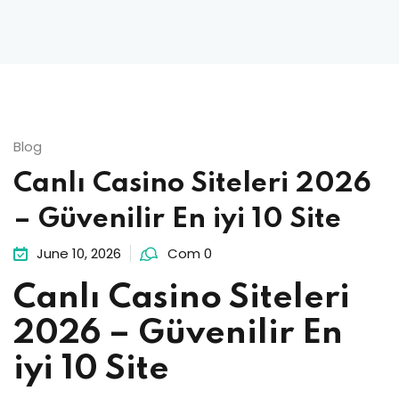
Blog
Canlı Casino Siteleri 2026
– Güvenilir En iyi 10 Site
June 10, 2026
Com 0
Canlı Casino Siteleri
2026 – Güvenilir En
iyi 10 Site