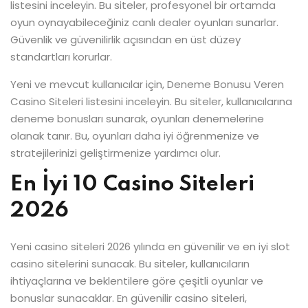
listesini inceleyin. Bu siteler, profesyonel bir ortamda
oyun oynayabileceğiniz canlı dealer oyunları sunarlar.
Güvenlik ve güvenilirlik açısından en üst düzey
standartları korurlar.
Yeni ve mevcut kullanıcılar için, Deneme Bonusu Veren
Casino Siteleri listesini inceleyin. Bu siteler, kullanıcılarına
deneme bonusları sunarak, oyunları denemelerine
olanak tanır. Bu, oyunları daha iyi öğrenmenize ve
stratejilerinizi geliştirmenize yardımcı olur.
En İyi 10 Casino Siteleri
2026
Yeni casino siteleri 2026 yılında en güvenilir ve en iyi slot
casino sitelerini sunacak. Bu siteler, kullanıcıların
ihtiyaçlarına ve beklentilere göre çeşitli oyunlar ve
bonuslar sunacaklar. En güvenilir casino siteleri,