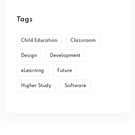
Tags
Child Education
Classroom
Design
Development
eLearning
Future
Higher Study
Software