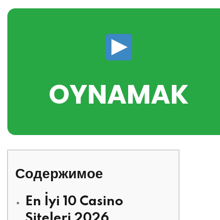
OYNAMAK
Содержимое
En İyi 10 Casino
Siteleri 2026