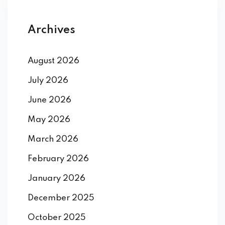
Archives
August 2026
July 2026
June 2026
May 2026
March 2026
February 2026
January 2026
December 2025
October 2025