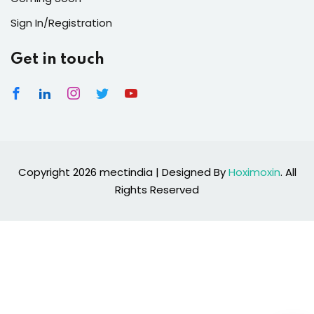
Sign In/Registration
Get in touch
Copyright 2026 mectindia | Designed By
Hoximoxin
. All
Rights Reserved