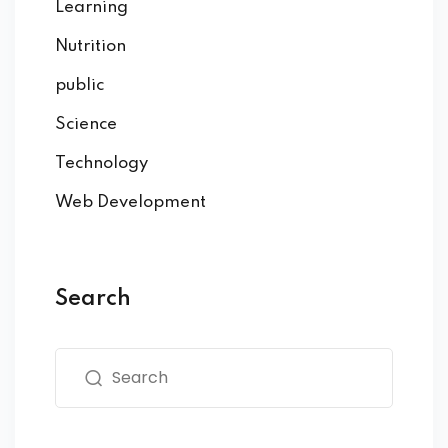
Learning
Nutrition
public
Science
Technology
Web Development
Search