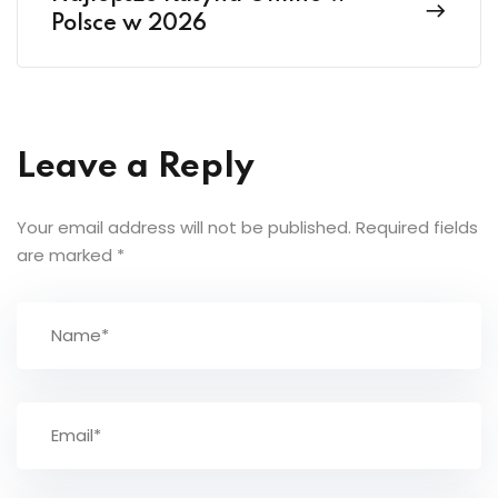
Polsce w 2026
Leave a Reply
Your email address will not be published.
Required fields
are marked
*