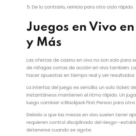
De lo contrario, reinicia para otro ciclo rápido.
Juegos en Vivo en 
y Más
Las ofertas de casino en vivo no son solo para
de ráfagas cortas de acción en vivo también. La
hacer apuestas en tiempo real y ver resultados
La interfaz del juego es sencilla: un solo ticke
instantáneos mantienen el ritmo rápido. Un jug
luego cambiar a Blackjack First Person para otra
Debido a que las mesas en vivo suelen tener ap
requieren control disciplinado del riesgo—estable
detenerse cuando se agote.