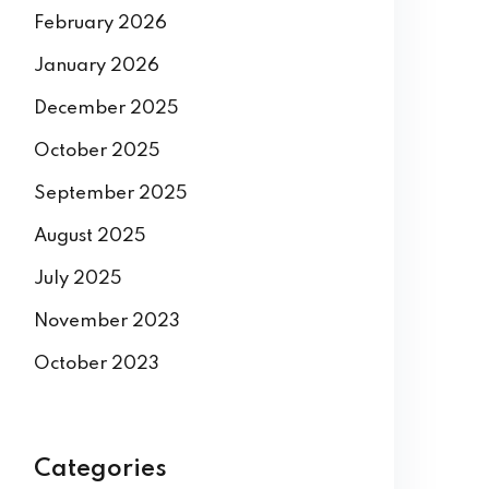
February 2026
January 2026
December 2025
October 2025
September 2025
August 2025
July 2025
November 2023
October 2023
Categories