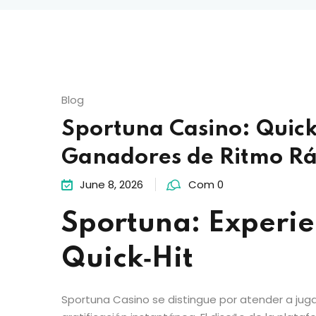
Blog
Sportuna Casino: Quick
Ganadores de Ritmo R
June 8, 2026
Com 0
Sportuna: Experie
Quick‑Hit
Sportuna Casino se distingue por atender a jug