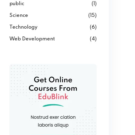
public
(1)
Science
(15)
Technology
(6)
Web Development
(4)