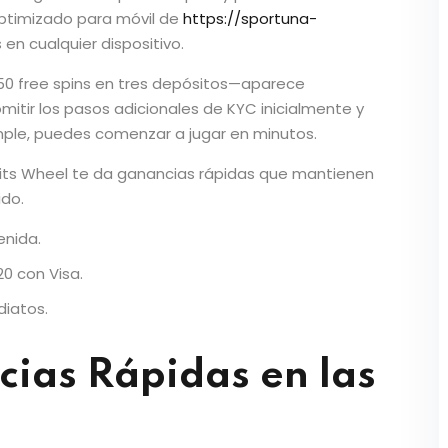
optimizado para móvil de
https://sportuna-
en cualquier dispositivo.
50 free spins en tres depósitos—aparece
mitir los pasos adicionales de KYC inicialmente y
imple, puedes comenzar a jugar en minutos.
ruits Wheel te da ganancias rápidas que mantienen
ido.
enida.
0 con Visa.
diatos.
cias Rápidas en las