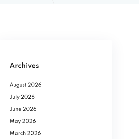
Archives
August 2026
July 2026
June 2026
May 2026
March 2026