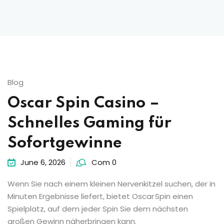
Blog
Oscar Spin Casino –
Schnelles Gaming für
Sofortgewinne
June 6, 2026
Com 0
Wenn Sie nach einem kleinen Nervenkitzel suchen, der in
Minuten Ergebnisse liefert, bietet Oscar Spin einen
Spielplatz, auf dem jeder Spin Sie dem nächsten
großen Gewinn näherbringen kann.