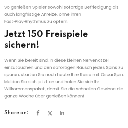
So genießen Spieler sowohl sofortige Befriedigung als
auch langfristige Anreize, ohne ihren
Fast‑Play‑Rhythmus zu opfern.
Jetzt 150 Freispiele
sichern!
Wenn Sie bereit sind, in diese kleinen Nervenkitzel
einzutauchen und den sofortigen Rausch jedes Spins zu
spüren, starten Sie noch heute Ihre Reise mit Oscar Spin.
Melden Sie sich jetzt an und holen Sie sich Ihr
Willkommenspaket, damit Sie die schnellen Gewinne die
ganze Woche über genießen können!
Share on: