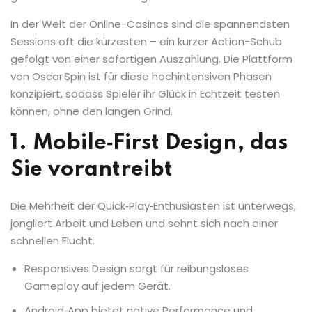
In der Welt der Online-Casinos sind die spannendsten
Sessions oft die kürzesten – ein kurzer Action-Schub
gefolgt von einer sofortigen Auszahlung. Die Plattform
von Oscar Spin ist für diese hochintensiven Phasen
konzipiert, sodass Spieler ihr Glück in Echtzeit testen
können, ohne den langen Grind.
1. Mobile‑First Design, das
Sie vorantreibt
Die Mehrheit der Quick‑Play‑Enthusiasten ist unterwegs,
jongliert Arbeit und Leben und sehnt sich nach einer
schnellen Flucht.
Responsives Design sorgt für reibungsloses
Gameplay auf jedem Gerät.
Android‑App bietet native Performance und