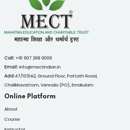
Call:
+91 907 268 9009
Email:
info@mectindian.in
Add:
47/1031A2, Ground Floor, Pattath Road,
Chalikkavattom, Vennala (PO), Ernakulam
Online Platform
About
Course
Instructor