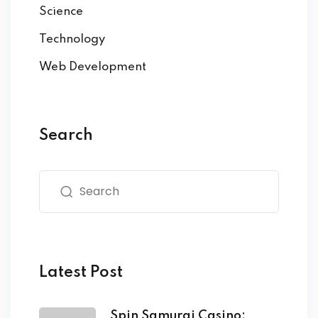
Science
Technology
Web Development
Search
Latest Post
Spin Samurai Casino: