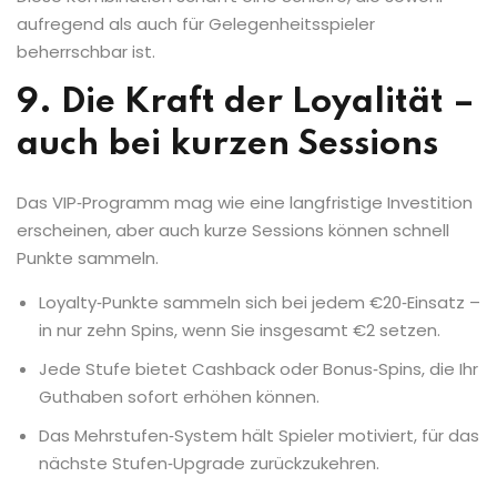
aufregend als auch für Gelegenheitsspieler
beherrschbar ist.
9. Die Kraft der Loyalität –
auch bei kurzen Sessions
Das VIP‑Programm mag wie eine langfristige Investition
erscheinen, aber auch kurze Sessions können schnell
Punkte sammeln.
Loyalty‑Punkte sammeln sich bei jedem €20‑Einsatz –
in nur zehn Spins, wenn Sie insgesamt €2 setzen.
Jede Stufe bietet Cashback oder Bonus‑Spins, die Ihr
Guthaben sofort erhöhen können.
Das Mehrstufen‑System hält Spieler motiviert, für das
nächste Stufen‑Upgrade zurückzukehren.