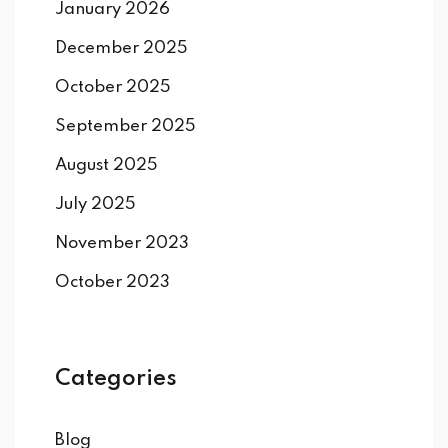
January 2026
December 2025
October 2025
September 2025
August 2025
July 2025
November 2023
October 2023
Categories
Blog