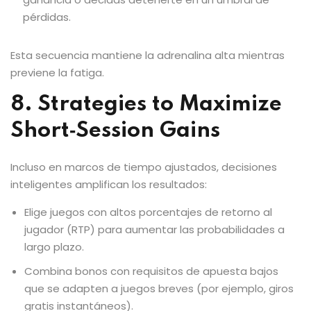
pérdidas.
Esta secuencia mantiene la adrenalina alta mientras
previene la fatiga.
8. Strategies to Maximize
Short‑Session Gains
Incluso en marcos de tiempo ajustados, decisiones
inteligentes amplifican los resultados:
Elige juegos con altos porcentajes de retorno al
jugador (RTP) para aumentar las probabilidades a
largo plazo.
Combina bonos con requisitos de apuesta bajos
que se adapten a juegos breves (por ejemplo, giros
gratis instantáneos).