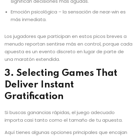
significan decisiones más agudas.
Emoción psicológica – la sensación de near‑win es
más inmediata.
Los jugadores que participan en estos picos breves a
menudo reportan sentirse más en control, porque cada
apuesta es un evento discreto en lugar de parte de
una maratón extendida.
3. Selecting Games That
Deliver Instant
Gratification
Si buscas ganancias rápidas, el juego adecuado
importa casi tanto como el tamaño de tu apuesta.
Aquí tienes algunas opciones principales que encajan