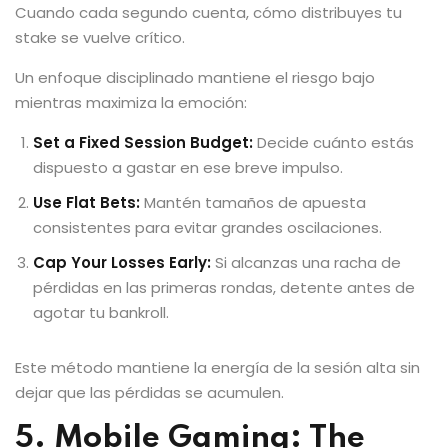
Cuando cada segundo cuenta, cómo distribuyes tu
stake se vuelve crítico.
Un enfoque disciplinado mantiene el riesgo bajo
mientras maximiza la emoción:
Set a Fixed Session Budget:
Decide cuánto estás
dispuesto a gastar en ese breve impulso.
Use Flat Bets:
Mantén tamaños de apuesta
consistentes para evitar grandes oscilaciones.
Cap Your Losses Early:
Si alcanzas una racha de
pérdidas en las primeras rondas, detente antes de
agotar tu bankroll.
Este método mantiene la energía de la sesión alta sin
dejar que las pérdidas se acumulen.
5. Mobile Gaming: The