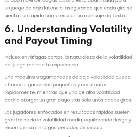
La app móvil de Magius Casino está optimizada para
un juego de baja latencia, asegurando que cada giro se
sienta tan rápido como escribir un mensaje de texto.
6. Understanding Volatility
and Payout Timing
Incluso en ráfagas cortas, la naturaleza de la volatilidad
del juego moldea tu experiencia.
Una máquina tragamonedas de baja volatilidad puede
ofrecerte ganancias pequeñas y constantes
rápidamente, mientras que una de alta volatilidad
podría otorgar un gran pago tras solo unos pocos giros.
Los jugadores enfocados en resultados rápidos suelen
gravitar hacia la volatilidad media, equilibrando riesgo y
recompensa sin largos períodos de sequía.