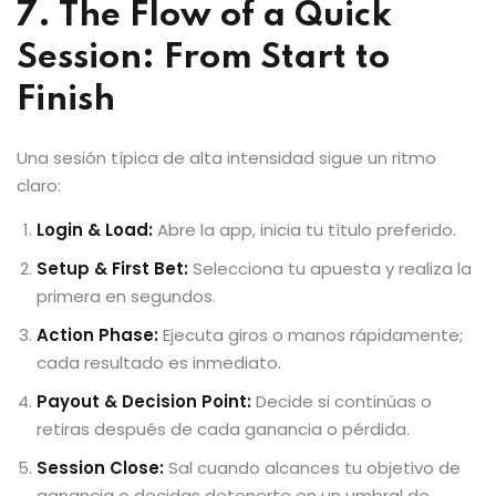
7. The Flow of a Quick
Session: From Start to
Finish
Una sesión típica de alta intensidad sigue un ritmo
claro:
Login & Load:
Abre la app, inicia tu título preferido.
Setup & First Bet:
Selecciona tu apuesta y realiza la
primera en segundos.
Action Phase:
Ejecuta giros o manos rápidamente;
cada resultado es inmediato.
Payout & Decision Point:
Decide si continúas o
retiras después de cada ganancia o pérdida.
Session Close:
Sal cuando alcances tu objetivo de
ganancia o decidas detenerte en un umbral de