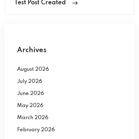
Test Post Created
Archives
August 2026
July 2026
June 2026
May 2026
March 2026
February 2026