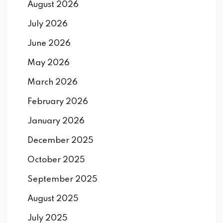
August 2026
July 2026
June 2026
May 2026
March 2026
February 2026
January 2026
December 2025
October 2025
September 2025
August 2025
July 2025