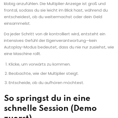
klobig anzufühlen. Die Multiplier‑Anzeige ist groß und
frontal, sodass du sie leicht im Blick hast, während du
entscheidest, ob du weitermachst oder dein Geld
einsammelst.
Da jeder Schritt von dir kontrolliert wird, entsteht ein
intensives Gefühl der Eigenverantwortung—kein
Autoplay-Modus bedeutet, dass du nie nur zusiehst, wie
eine Maschine rollt.
Klicke, um vorwärts zu kommen.
Beobachte, wie der Multiplier steigt.
Entscheide, ob du aufhören möchtest.
So springst du in eine
schnelle Session (Demo