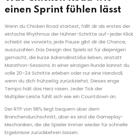
einen Sprint fühlen lässt
Wenn du Chicken Road startest, fällt dir als erstes der
einfache Rhythmus der Hühner-Schritte auf—jeder Klick
schiebt sie vorwärts, jede Pause gibt dir die Chance,
auszuzahlen. Das Design des Spiels ist für diejenigen
gemacht, die kurze Adrenalinstöße lieben, anstatt
Marathon-Sessions. In einer einzigen Runde kannst du
volle 20–24 Schritte erleben oder nur eine Handvoll,
wenn du dich frühzeitig zurückziehst. Dieses enge
Tempo hält das Herz rasen: Jeder Tick der
Multiplier‑Leiste fühlt sich wie ein Countdown an.
Der RTP von 98% liegt bequem über dem
Branchendurchschnitt, aber es sind die Gameplay-
Mechaniken, die die Spieler immer wieder für schnelle
Ergebnisse zurückkehren lassen.