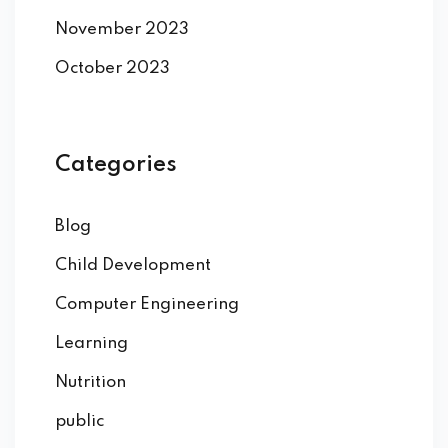
November 2023
October 2023
Categories
Blog
Child Development
Computer Engineering
Learning
Nutrition
public