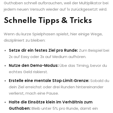
Guthaben schnell aufbrauchen, weil der Multiplikator bei
jedem neuen Versuch wieder auf 1x zurückgesetzt wird.
Schnelle Tipps & Tricks
Wenn du kurze Spielphasen spielst, hier einige Wege,
diszipliniert zu bleiben:
Setze dir ein festes Ziel pro Runde:
Zum Beispiel bei
2x auf Easy oder 3x auf Medium aufhören.
Nutze den Demo-Modus:
Übe das Timing, bevor du
echtes Geld riskierst.
Erstelle eine mentale Stop‑Limit‑Grenze:
Sobald du
dein Ziel erreichst oder drei Runden hintereinander
verlierst, mach eine Pause.
Halte die Einsätze klein im Verhältnis zum
Guthaben:
Bleib unter 5% pro Runde, damit ein