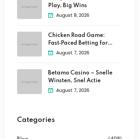
Play, Big Wins
August 8, 2026
Chicken Road Game:
Fast‑Paced Betting for
Quick
August 7, 2026
Betamo Casino – Snelle
Winsten, Snel Actie
August 7, 2026
Categories