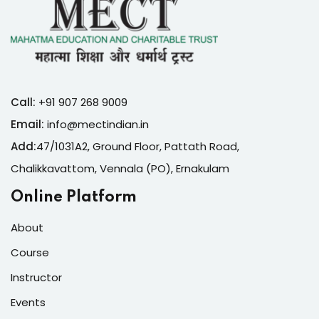
Call:
+91 907 268 9009
Email:
info@mectindian.in
Add:
47/1031A2, Ground Floor, Pattath Road,
Chalikkavattom, Vennala (PO), Ernakulam
Online Platform
About
Course
Instructor
Events