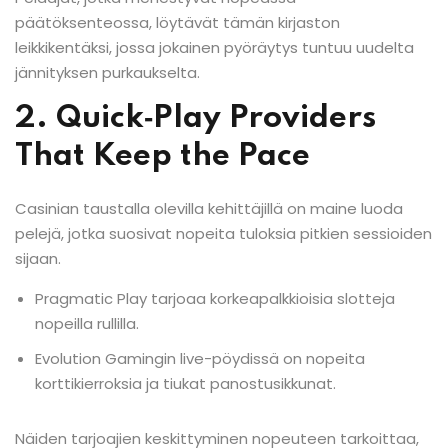
päätöksenteossa, löytävät tämän kirjaston
leikkikentäksi, jossa jokainen pyöräytys tuntuu uudelta
jännityksen purkaukselta.
2. Quick‑Play Providers
That Keep the Pace
Casinian taustalla olevilla kehittäjillä on maine luoda
pelejä, jotka suosivat nopeita tuloksia pitkien sessioiden
sijaan.
Pragmatic Play tarjoaa korkeapalkkioisia slotteja
nopeilla rullilla.
Evolution Gamingin live-pöydissä on nopeita
korttikierroksia ja tiukat panostusikkunat.
Näiden tarjoajien keskittyminen nopeuteen tarkoittaa,