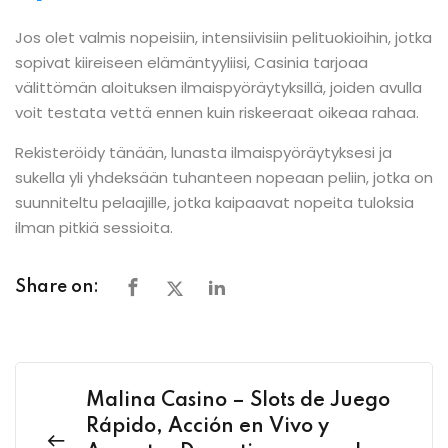
Jos olet valmis nopeisiin, intensiivisiin pelituokioihin, jotka
sopivat kiireiseen elämäntyyliisi, Casinia tarjoaa
välittömän aloituksen ilmaispyöräytyksillä, joiden avulla
voit testata vettä ennen kuin riskeeraat oikeaa rahaa.
Rekisteröidy tänään, lunasta ilmaispyöräytyksesi ja
sukella yli yhdeksään tuhanteen nopeaan peliin, jotka on
suunniteltu pelaajille, jotka kaipaavat nopeita tuloksia
ilman pitkiä sessioita.
Share on:
Malina Casino – Slots de Juego
Rápido, Acción en Vivo y