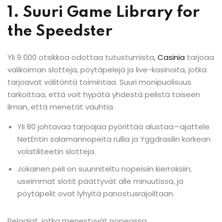
1. Suuri Game Library for
the Speedster
Yli 9 000 otsikkoa odottaa tutustumista,
Casinia
tarjoaa
valikoiman slotteja, pöytäpelejä ja live-kasinoita, jotka
tarjoavat välitöntä toimintaa. Suuri monipuolisuus
tarkoittaa, että voit hypätä yhdestä pelistä toiseen
ilman, että menetät vauhtia.
Yli 80 johtavaa tarjoajaa pyörittää alustaa—ajattele
NetEntin salamannopeita rullia ja Yggdrasilin korkean
volatiliteetin slotteja.
Jokainen peli on suunniteltu nopeisiin kierroksiin;
useimmat slotit päättyvät alle minuutissa, ja
pöytäpelit ovat lyhyitä panostusrajoiltaan.
Pelaajat, jotka menestyvät nopeassa