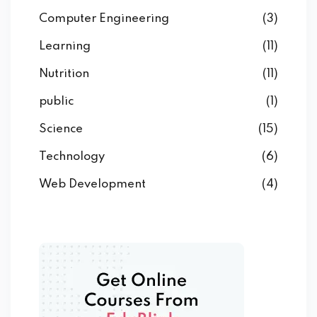
Computer Engineering
(3)
Learning
(11)
Nutrition
(11)
public
(1)
Science
(15)
Technology
(6)
Web Development
(4)