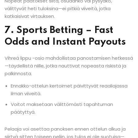
Nopeat päätökset siitä, osuaanko vai pysyäkö,
välittyvät heti tuloksina—ei pitkiä viiveitä, jotka
katkaisivat virtauksen.
7. Sports Betting – Fast
Odds and Instant Payouts
Vihreä lippu -osio mahdollistaa panostamisen hetkessä
—täydellistä niille, jotka nauttivat nopeasta riskistä ja
palkinnosta.
Ennakko-ottelun kertoimet päivittyvät reaaliajassa
ilman viiveitä.
Voitot maksetaan välittömästi tapahtuman
päätyttyä.
Pelaaja voi asettaa panoksen ennen ottelun alkua ja
siirtyä sitten toiseen peliin, jos tulos ei ole suotuisa—