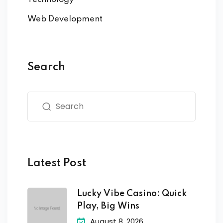
Web Development
Search
Latest Post
Lucky Vibe Casino: Quick
Play, Big Wins
August 8, 2026