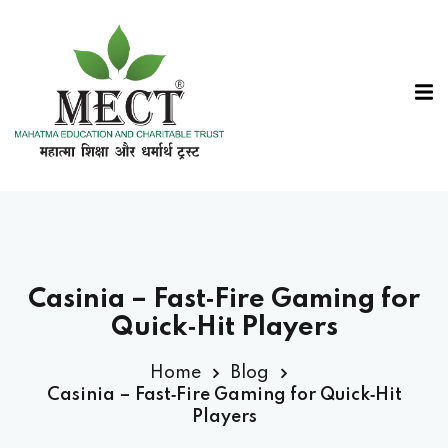
Sign in
Sign up
Sign in
Don’t have an account?
Sign up
Casinia – Fast‑Fire Gaming for
Quick‑Hit Players
Lost your password?
Remember me
Home
Blog
Casinia – Fast‑Fire Gaming for Quick‑Hit
Players