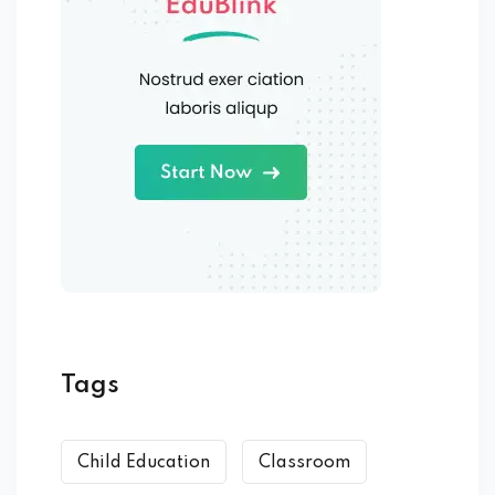
Tags
Child Education
Classroom