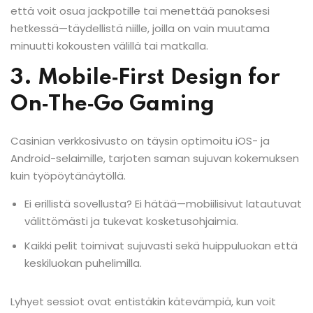
että voit osua jackpotille tai menettää panoksesi
hetkessä—täydellistä niille, joilla on vain muutama
minuutti kokousten välillä tai matkalla.
3. Mobile‑First Design for
On‑The‑Go Gaming
Casinian verkkosivusto on täysin optimoitu iOS- ja
Android-selaimille, tarjoten saman sujuvan kokemuksen
kuin työpöytänäytöllä.
Ei erillistä sovellusta? Ei hätää—mobiilisivut latautuvat
välittömästi ja tukevat kosketusohjaimia.
Kaikki pelit toimivat sujuvasti sekä huippuluokan että
keskiluokan puhelimilla.
Lyhyet sessiot ovat entistäkin kätevämpiä, kun voit