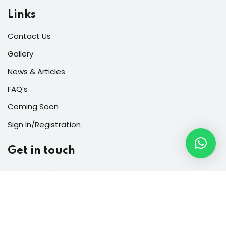
Links
Contact Us
Gallery
News & Articles
FAQ’s
Coming Soon
Sign In/Registration
Get in touch