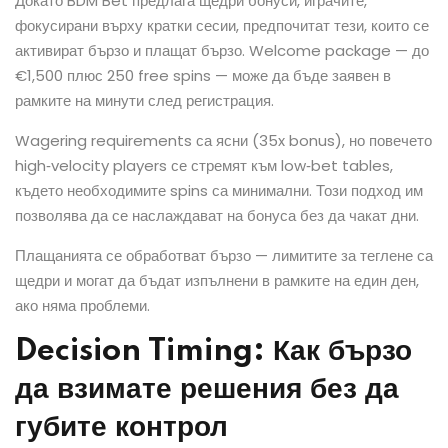
Докато BDM Bet предлага щедри бонуси, играчите,
фокусирани върху кратки сесии, предпочитат тези, които се
активират бързо и плащат бързо. Welcome package — до
€1,500 плюс 250 free spins — може да бъде заявен в
рамките на минути след регистрация.
Wagering requirements са ясни (35x bonus), но повечето
high‑velocity players се стремят към low‑bet tables,
където необходимите spins са минимални. Този подход им
позволява да се наслаждават на бонуса без да чакат дни.
Плащанията се обработват бързо — лимитите за теглене са
щедри и могат да бъдат изпълнени в рамките на един ден,
ако няма проблеми.
Decision Timing: Как бързо
да взимате решения без да
губите контрол