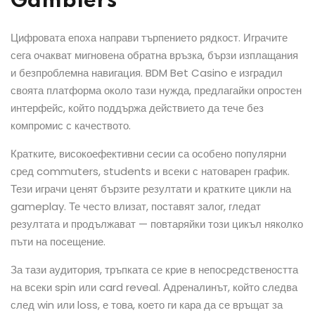
Gamblers
Цифровата епоха направи търпението рядкост. Играчите
сега очакват мигновена обратна връзка, бързи изплащания
и безпроблемна навигация. BDM Bet Casino е изградил
своята платформа около тази нужда, предлагайки опростен
интерфейс, който поддържа действието да тече без
компромис с качеството.
Кратките, високоефективни сесии са особено популярни
сред commuters, students и всеки с натоварен график.
Тези играчи ценят бързите резултати и кратките цикли на
gameplay. Те често влизат, поставят залог, гледат
резултата и продължават — повтаряйки този цикъл няколко
пъти на посещение.
За тази аудитория, тръпката се крие в непосредствеността
на всеки spin или card reveal. Адреналинът, който следва
след win или loss, е това, което ги кара да се връщат за