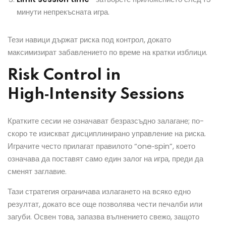
минути непрекъсната игра.
Тези навици държат риска под контрол, докато
максимизират забавлението по време на кратки изблици.
Risk Control in
High‑Intensity Sessions
Кратките сесии не означават безразсъдно залагане; по-
скоро те изискват дисциплинирано управление на риска.
Играчите често прилагат правилото “one‑spin”, което
означава да поставят само един залог на игра, преди да
сменят заглавие.
Тази стратегия ограничава излагането на всяко едно
резултат, докато все още позволява чести печалби или
загуби. Освен това, запазва вълнението свежо, защото