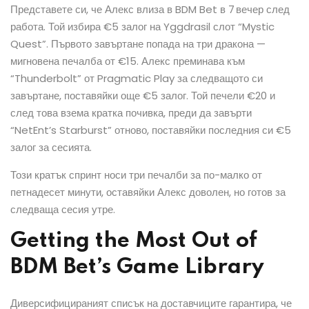
Представете си, че Алекс влиза в BDM Bet в 7 вечер след
работа. Той избира €5 залог на Yggdrasil слот “Mystic
Quest”. Първото завъртане попада на три дракона —
мигновена печалба от €15. Алекс преминава към
“Thunderbolt” от Pragmatic Play за следващото си
завъртане, поставяйки още €5 залог. Той печели €20 и
след това взема кратка почивка, преди да завърти
“NetEnt’s Starburst” отново, поставяйки последния си €5
залог за сесията.
Този кратък спринт носи три печалби за по-малко от
петнадесет минути, оставяйки Алекс доволен, но готов за
следваща сесия утре.
Getting the Most Out of
BDM Bet’s Game Library
Диверсифицираният списък на доставчиците гарантира, че