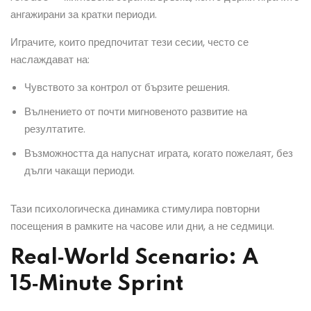
ангажирани за кратки периоди.
Играчите, които предпочитат тези сесии, често се
наслаждават на:
Чувството за контрол от бързите решения.
Вълнението от почти мигновеното развитие на
резултатите.
Възможността да напуснат играта, когато пожелаят, без
дълги чакащи периоди.
Тази психологическа динамика стимулира повторни
посещения в рамките на часове или дни, а не седмици.
Real‑World Scenario: A
15‑Minute Sprint