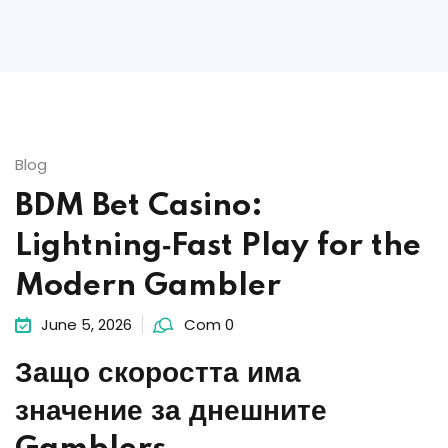
Blog
BDM Bet Casino:
Lightning‑Fast Play for the
Modern Gambler
June 5, 2026
Com 0
Защо скоростта има
значение за днешните