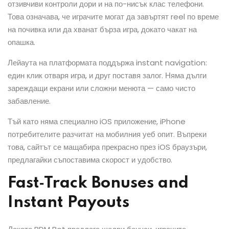
отзивчиви контроли дори и на по-нисък клас телефони.
Това означава, че играчите могат да завъртят reel по време
на почивка или да хванат бърза игра, докато чакат на
опашка.
Лейаута на платформата поддържа instant navigation:
един клик отваря игра, и друг поставя залог. Няма дълги
зареждащи екрани или сложни менюта — само чисто
забавление.
Тъй като няма специално iOS приложение, iPhone
потребителите разчитат на мобилния уеб опит. Въпреки
това, сайтът се мащабира прекрасно през iOS браузъри,
предлагайки съпоставима скорост и удобство.
Fast‑Track Bonuses and
Instant Payouts