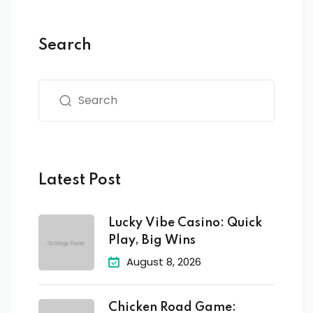
Search
Latest Post
Lucky Vibe Casino: Quick
Play, Big Wins
August 8, 2026
Chicken Road Game: