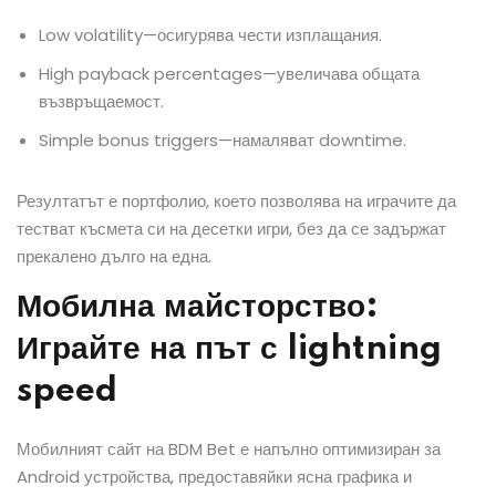
Low volatility—осигурява чести изплащания.
High payback percentages—увеличава общата
възвръщаемост.
Simple bonus triggers—намаляват downtime.
Резултатът е портфолио, което позволява на играчите да
тестват късмета си на десетки игри, без да се задържат
прекалено дълго на една.
Мобилна майсторство:
Играйте на път с lightning
speed
Мобилният сайт на BDM Bet е напълно оптимизиран за
Android устройства, предоставяйки ясна графика и