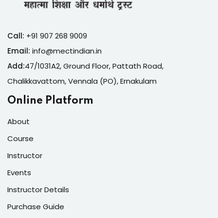
Call:
+91 907 268 9009
Email:
info@mectindian.in
Add:
47/1031A2, Ground Floor, Pattath Road,
Chalikkavattom, Vennala (PO), Ernakulam
Online Platform
About
Course
Instructor
Events
Instructor Details
Purchase Guide